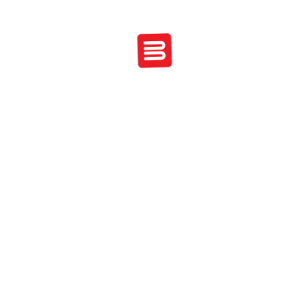
ഭൂമിശാസ്ത്രം ക്ലാസ് 9
180
ഭൗതീക ശാസ്ത്രം ക്ലാസ്സ് 10
180